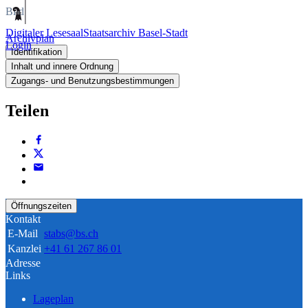
Bild
Digitaler Lesesaal
Staatsarchiv Basel-Stadt
Archivplan
Login
Identifikation
Inhalt und innere Ordnung
Zugangs- und Benutzungsbestimmungen
Teilen
Öffnungszeiten
Kontakt
E-Mail
stabs@bs.ch
Kanzlei
+41 61 267 86 01
Adresse
Links
Lageplan