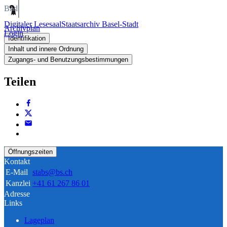
Bild
Digitaler Lesesaal
Staatsarchiv Basel-Stadt
Archivplan
Login
Identifikation
Inhalt und innere Ordnung
Zugangs- und Benutzungsbestimmungen
Teilen
Öffnungszeiten
Kontakt
E-Mail
stabs@bs.ch
Kanzlei
+41 61 267 86 01
Adresse
Links
Lageplan