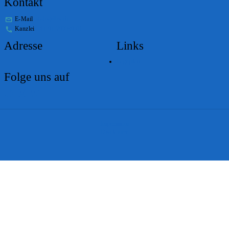
Kontakt
E-Mail
stabs@bs.ch
Kanzlei
+41 61 267 86 01
Adresse
Links
Lageplan
Folge uns auf
Impressum
Disclaimer