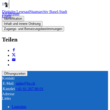
Bild
Digitaler Lesesaal
Staatsarchiv Basel-Stadt
Archivplan
Login
Identifikation
Inhalt und innere Ordnung
Zugangs- und Benutzungsbestimmungen
Teilen
Öffnungszeiten
Kontakt
E-Mail
stabs@bs.ch
Kanzlei
+41 61 267 86 01
Adresse
Links
Lageplan