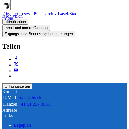
Bild
Digitaler Lesesaal
Staatsarchiv Basel-Stadt
Archivplan
Login
Identifikation
Inhalt und innere Ordnung
Zugangs- und Benutzungsbestimmungen
Teilen
Öffnungszeiten
Kontakt
E-Mail
stabs@bs.ch
Kanzlei
+41 61 267 86 01
Adresse
Links
Lageplan