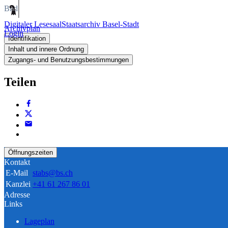
Bild
Digitaler Lesesaal
Staatsarchiv Basel-Stadt
Archivplan
Login
Identifikation
Inhalt und innere Ordnung
Zugangs- und Benutzungsbestimmungen
Teilen
Öffnungszeiten
Kontakt
E-Mail
stabs@bs.ch
Kanzlei
+41 61 267 86 01
Adresse
Links
Lageplan