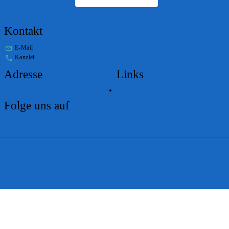
Kontakt
E-Mail
stabs@bs.ch
Kanzlei
+41 61 267 86 01
Adresse
Links
Lageplan
Folge uns auf
Impressum
Disclaimer