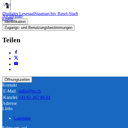
Akte
Digitaler Lesesaal
Staatsarchiv Basel-Stadt
Archivplan
Login
Identifikation
Zugangs- und Benutzungsbestimmungen
Teilen
Öffnungszeiten
Kontakt
E-Mail
stabs@bs.ch
Kanzlei
+41 61 267 86 01
Adresse
Links
Lageplan
Folge uns auf