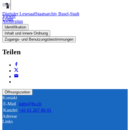
Bild
Digitaler Lesesaal
Staatsarchiv Basel-Stadt
Viewer
Login
Archivplan
Identifikation
Inhalt und innere Ordnung
Zugangs- und Benutzungsbestimmungen
Teilen
Öffnungszeiten
Kontakt
E-Mail
stabs@bs.ch
Kanzlei
+41 61 267 86 01
Adresse
Links