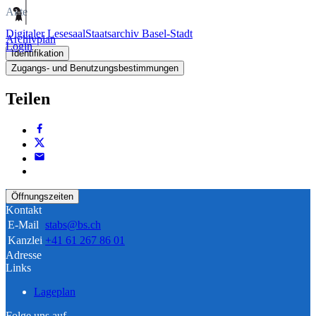
Akte
Digitaler Lesesaal
Staatsarchiv Basel-Stadt
Archivplan
Login
Identifikation
Zugangs- und Benutzungsbestimmungen
Teilen
Öffnungszeiten
Kontakt
E-Mail
stabs@bs.ch
Kanzlei
+41 61 267 86 01
Adresse
Links
Lageplan
Folge uns auf