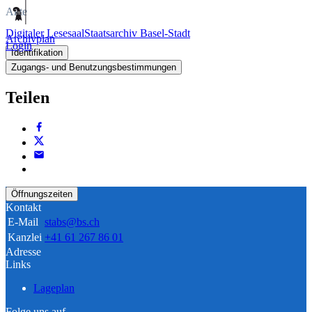
Akte
Digitaler Lesesaal
Staatsarchiv Basel-Stadt
Archivplan
Login
Identifikation
Zugangs- und Benutzungsbestimmungen
Teilen
Öffnungszeiten
Kontakt
E-Mail
stabs@bs.ch
Kanzlei
+41 61 267 86 01
Adresse
Links
Lageplan
Folge uns auf