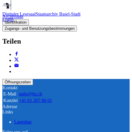
Akte
Digitaler Lesesaal
Staatsarchiv Basel-Stadt
Archivplan
Login
Identifikation
Zugangs- und Benutzungsbestimmungen
Teilen
Öffnungszeiten
Kontakt
E-Mail
stabs@bs.ch
Kanzlei
+41 61 267 86 01
Adresse
Links
Lageplan
Folge uns auf