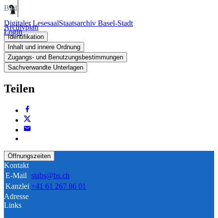
Bild
Digitaler Lesesaal
Staatsarchiv Basel-Stadt
Archivplan
Login
Identifikation
Inhalt und innere Ordnung
Zugangs- und Benutzungsbestimmungen
Sachverwandte Unterlagen
Teilen
Öffnungszeiten
Kontakt
E-Mail
stabs@bs.ch
Kanzlei
+41 61 267 86 01
Adresse
Links