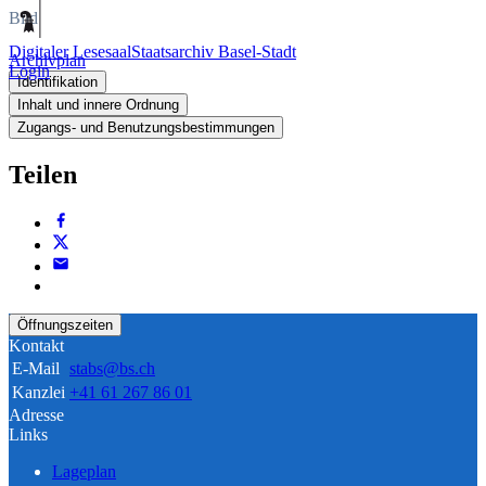
Bild
Digitaler Lesesaal
Staatsarchiv Basel-Stadt
Archivplan
Login
Identifikation
Inhalt und innere Ordnung
Zugangs- und Benutzungsbestimmungen
Teilen
Öffnungszeiten
Kontakt
E-Mail
stabs@bs.ch
Kanzlei
+41 61 267 86 01
Adresse
Links
Lageplan