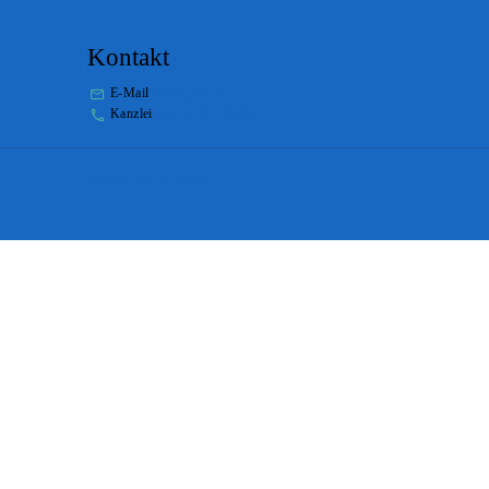
Kontakt
E-Mail
stabs@bs.ch
Kanzlei
+41 61 267 86 01
Impressum
Disclaimer