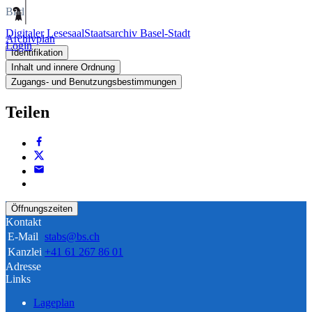
Bild
Digitaler Lesesaal
Staatsarchiv Basel-Stadt
Archivplan
Login
Identifikation
Inhalt und innere Ordnung
Zugangs- und Benutzungsbestimmungen
Teilen
Öffnungszeiten
Kontakt
E-Mail
stabs@bs.ch
Kanzlei
+41 61 267 86 01
Adresse
Links
Lageplan