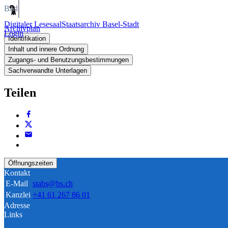
Bild
Digitaler Lesesaal
Staatsarchiv Basel-Stadt
Archivplan
Login
Identifikation
Inhalt und innere Ordnung
Zugangs- und Benutzungsbestimmungen
Sachverwandte Unterlagen
Teilen
Öffnungszeiten
Kontakt
E-Mail
stabs@bs.ch
Kanzlei
+41 61 267 86 01
Adresse
Links