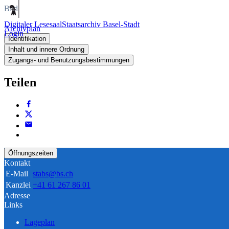
Bild
Digitaler Lesesaal
Staatsarchiv Basel-Stadt
Archivplan
Login
Identifikation
Inhalt und innere Ordnung
Zugangs- und Benutzungsbestimmungen
Teilen
Öffnungszeiten
Kontakt
E-Mail
stabs@bs.ch
Kanzlei
+41 61 267 86 01
Adresse
Links
Lageplan