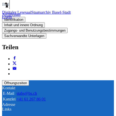
Bild
Digitaler Lesesaal
Staatsarchiv Basel-Stadt
Archivplan
Login
Identifikation
Inhalt und innere Ordnung
Zugangs- und Benutzungsbestimmungen
Sachverwandte Unterlagen
Teilen
Öffnungszeiten
Kontakt
E-Mail
stabs@bs.ch
Kanzlei
+41 61 267 86 01
Adresse
Links