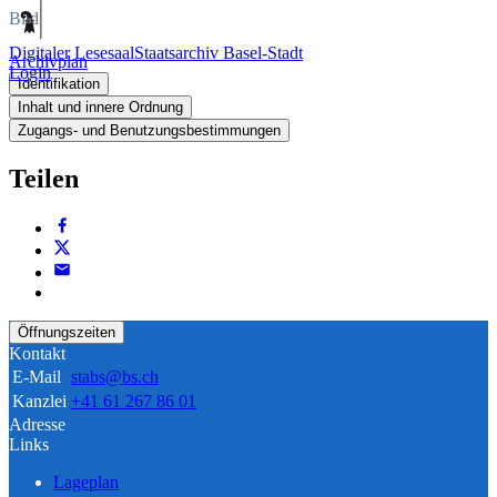
Bild
Digitaler Lesesaal
Staatsarchiv Basel-Stadt
Archivplan
Login
Identifikation
Inhalt und innere Ordnung
Zugangs- und Benutzungsbestimmungen
Teilen
Öffnungszeiten
Kontakt
E-Mail
stabs@bs.ch
Kanzlei
+41 61 267 86 01
Adresse
Links
Lageplan