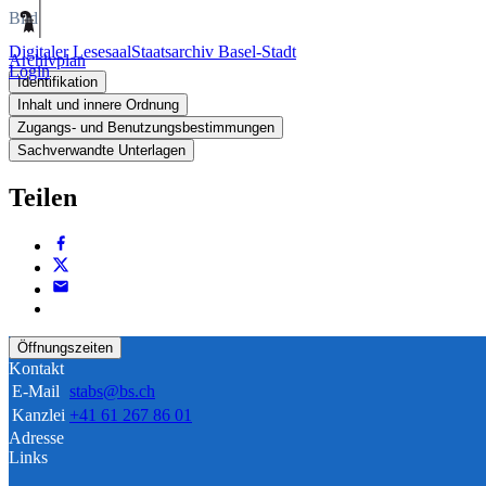
Bild
Digitaler Lesesaal
Staatsarchiv Basel-Stadt
Archivplan
Login
Identifikation
Inhalt und innere Ordnung
Zugangs- und Benutzungsbestimmungen
Sachverwandte Unterlagen
Teilen
Öffnungszeiten
Kontakt
E-Mail
stabs@bs.ch
Kanzlei
+41 61 267 86 01
Adresse
Links