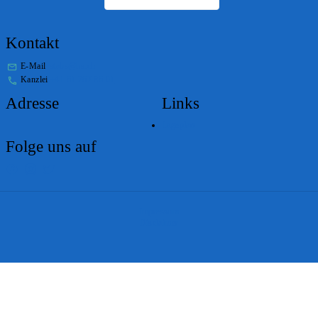
Kontakt
E-Mail
stabs@bs.ch
Kanzlei
+41 61 267 86 01
Adresse
Links
Lageplan
Folge uns auf
Impressum
Disclaimer