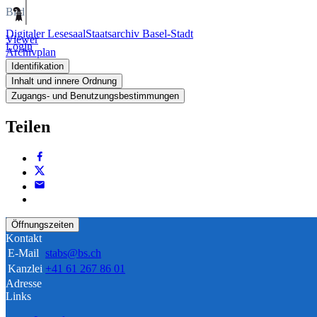
Bild
Digitaler Lesesaal
Staatsarchiv Basel-Stadt
Viewer
Login
Archivplan
Identifikation
Inhalt und innere Ordnung
Zugangs- und Benutzungsbestimmungen
Teilen
Öffnungszeiten
Kontakt
E-Mail
stabs@bs.ch
Kanzlei
+41 61 267 86 01
Adresse
Links