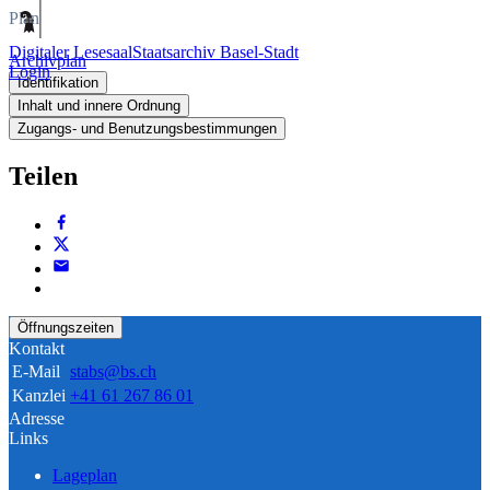
Plan
Digitaler Lesesaal
Staatsarchiv Basel-Stadt
Archivplan
Login
Identifikation
Inhalt und innere Ordnung
Zugangs- und Benutzungsbestimmungen
Teilen
Öffnungszeiten
Kontakt
E-Mail
stabs@bs.ch
Kanzlei
+41 61 267 86 01
Adresse
Links
Lageplan