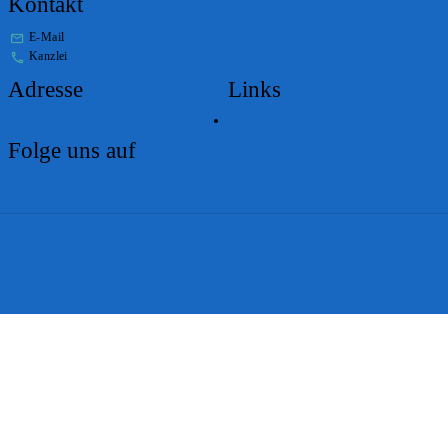
Kontakt
E-Mail
stabs@bs.ch
Kanzlei
+41 61 267 86 01
Adresse
Links
Lageplan
Folge uns auf
Impressum
Disclaimer