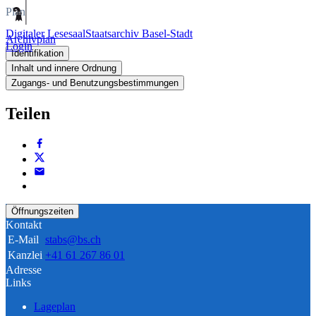
Plan
Digitaler Lesesaal
Staatsarchiv Basel-Stadt
Archivplan
Login
Identifikation
Inhalt und innere Ordnung
Zugangs- und Benutzungsbestimmungen
Teilen
Öffnungszeiten
Kontakt
E-Mail
stabs@bs.ch
Kanzlei
+41 61 267 86 01
Adresse
Links
Lageplan