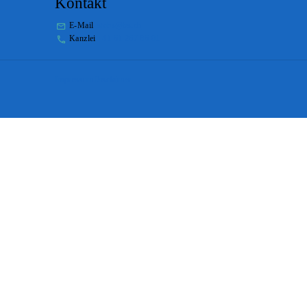
Kontakt
E-Mail
stabs@bs.ch
Kanzlei
+41 61 267 86 01
Impressum
Disclaimer