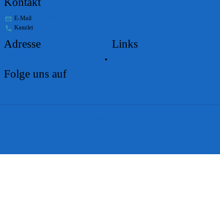
Kontakt
E-Mail
stabs@bs.ch
Kanzlei
+41 61 267 86 01
Adresse
Links
Lageplan
Folge uns auf
Impressum
Disclaimer