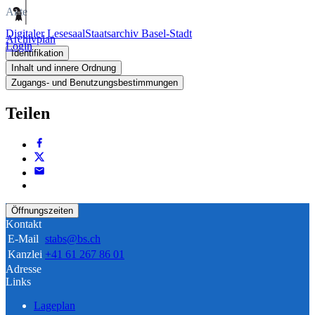
Akte
Digitaler Lesesaal
Staatsarchiv Basel-Stadt
Archivplan
Login
Identifikation
Inhalt und innere Ordnung
Zugangs- und Benutzungsbestimmungen
Teilen
Öffnungszeiten
Kontakt
E-Mail
stabs@bs.ch
Kanzlei
+41 61 267 86 01
Adresse
Links
Lageplan