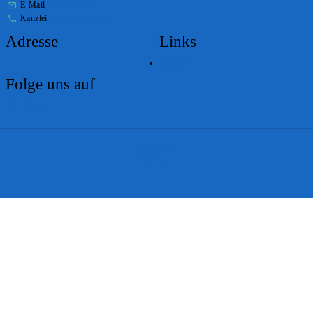
E-Mail
stabs@bs.ch
Kanzlei
+41 61 267 86 01
Adresse
Links
Lageplan
Folge uns auf
Impressum
Disclaimer