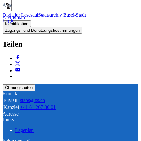
Akte
Digitaler Lesesaal
Staatsarchiv Basel-Stadt
Archivplan
Login
Identifikation
Zugangs- und Benutzungsbestimmungen
Teilen
Öffnungszeiten
Kontakt
E-Mail
stabs@bs.ch
Kanzlei
+41 61 267 86 01
Adresse
Links
Lageplan
Folge uns auf