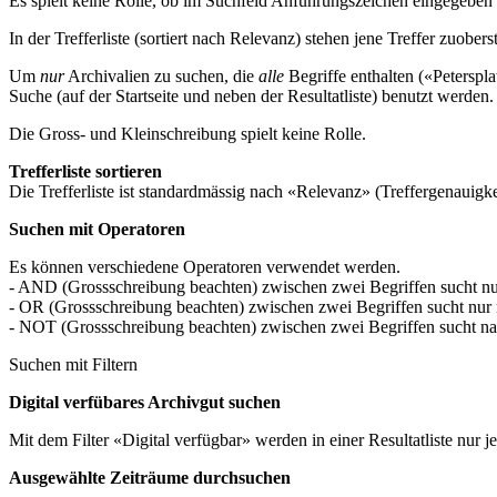
Es spielt keine Rolle, ob im Suchfeld Anführungszeichen eingegeben 
In der Trefferliste (sortiert nach Relevanz) stehen jene Treffer zuobers
Um
nur
Archivalien zu suchen, die
alle
Begriffe enthalten («Peterspl
Suche (auf der Startseite und neben der Resultatliste) benutzt werd
Die Gross- und Kleinschreibung spielt keine Rolle.
Trefferliste sortieren
Die Trefferliste ist standardmässig nach «Relevanz» (Treffergenauigkei
Suchen mit Operatoren
Es können verschiedene Operatoren verwendet werden.
- AND (Grossschreibung beachten) zwischen zwei Begriffen sucht nur
- OR (Grossschreibung beachten) zwischen zwei Begriffen sucht nur na
- NOT (Grossschreibung beachten) zwischen zwei Begriffen sucht nach
Suchen mit Filtern
Digital verfübares Archivgut suchen
Mit dem Filter «Digital verfügbar» werden in einer Resultatliste nur 
Ausgewählte Zeiträume durchsuchen