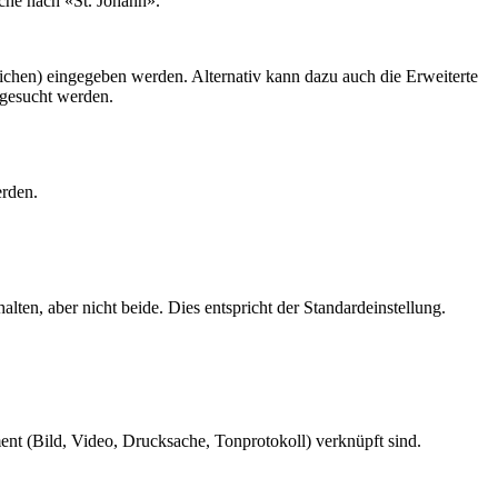
uche nach «St. Johann».
en) eingegeben werden. Alternativ kann dazu auch die Erweiterte
bgesucht werden.
erden.
ten, aber nicht beide. Dies entspricht der Standardeinstellung.
ment (Bild, Video, Drucksache, Tonprotokoll) verknüpft sind.