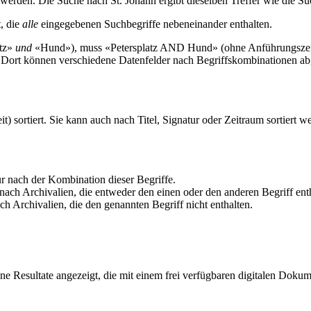
werden. Die Suche nach St. Johann ergibt dieselben Treffer wie die S
t, die
alle
eingegebenen Suchbegriffe nebeneinander enthalten.
atz»
und
«Hund»), muss «Petersplatz AND Hund» (ohne Anführungszeich
en. Dort können verschiedene Datenfelder nach Begriffskombinationen a
t) sortiert. Sie kann auch nach Titel, Signatur oder Zeitraum sortiert w
 nach der Kombination dieser Begriffe.
ch Archivalien, die entweder den einen oder den anderen Begriff enthal
 Archivalien, die den genannten Begriff nicht enthalten.
jene Resultate angezeigt, die mit einem frei verfügbaren digitalen Doku